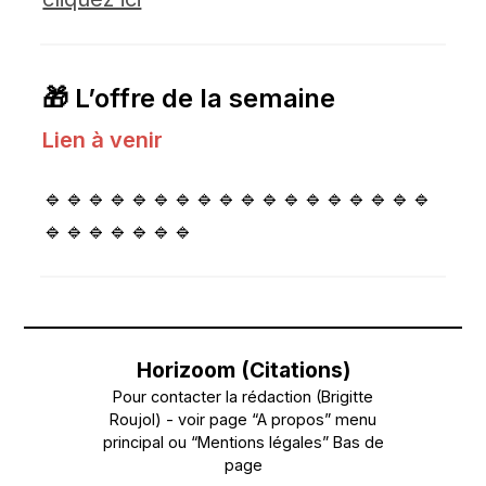
🎁 L’offre de la semaine
Lien à venir
🔹🔹🔹🔹🔹🔹🔹🔹🔹🔹🔹🔹🔹🔹🔹🔹🔹🔹
🔹🔹🔹🔹🔹🔹🔹
Horizoom (Citations)
Pour contacter la rédaction (Brigitte
Roujol) - voir page “A propos” menu
principal ou “Mentions légales” Bas de
page