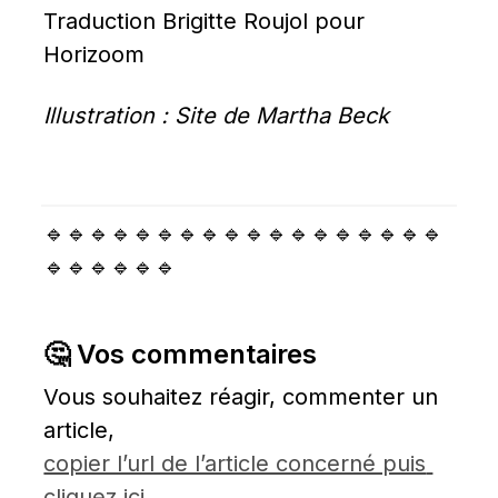
Traduction Brigitte Roujol pour 
Horizoom
Illustration : Site de Martha Beck
🔹🔹🔹🔹🔹🔹🔹🔹🔹🔹🔹🔹🔹🔹🔹🔹🔹🔹
🔹🔹🔹🔹🔹🔹
🤔 Vos commentaires
Vous souhaitez réagir, commenter un 
article, 
copier l’url de l’article concerné puis 
cliquez ici