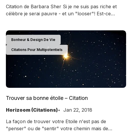
Citation de Barbara Sher Si je ne suis pas riche et
célèbre je serai pauvre - et un "looser"! Est-ce
vraiment la seule issue ? Que diriez-vous de faire les
meilleurs films ou peintures ou plan marketing que
vous pouvez faire et être admiré par les personnes
Bonheur & Design De Vie
que vous admirez ? Pourquoi ne pas se
Citations Pour Multipotentiels
Trouver sa bonne étoile – Citation
Horizoom (Citations)
Jan 22, 2018
La façon de trouver votre Etoile n'est pas de
"penser" ou de "sentir" votre chemin mais de