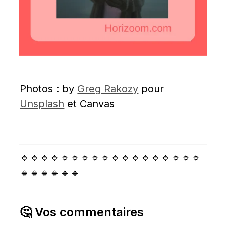
Photos : by 
Greg Rakozy
 pour 
Unsplash
 et Canvas
🔹🔹🔹🔹🔹🔹🔹🔹🔹🔹🔹🔹🔹🔹🔹🔹🔹🔹
🔹🔹🔹🔹🔹🔹
🤔 Vos commentaires