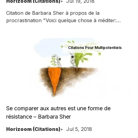
Horizoom (Citations)
Jul 19, 2018
Citation de Barbara Sher à propos de la
procrastination "Voici quelque chose à méditer:
quand vous résistez à ce que quelqu'un d'autre veut
que vous fassiez, vous pouvez vous sentir coupable
ou non, mais vous savez pertinemment que vous
Citations Pour Multipotentiels
résistez. Mais quand vous résistez à ce que vous
aimeriez faire, cela ne ressemble en rien
Se comparer aux autres est une forme de
résistance – Barbara Sher
Horizoom (Citations)
Jul 5, 2018