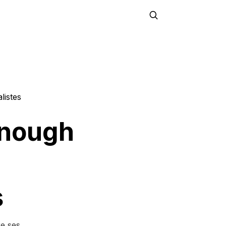
listes
Enough
s
re ses