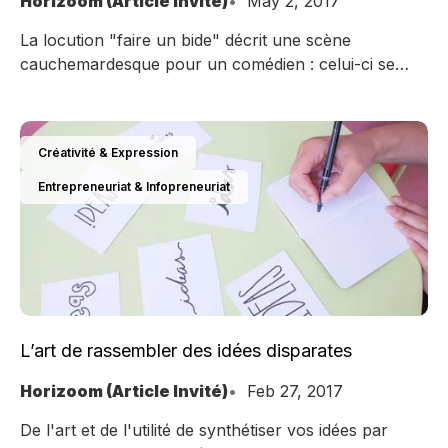
Horizoom (Article Invité)
May 2, 2017
La locution "faire un bide" décrit une scène
cauchemardesque pour un comédien : celui-ci se
prendrait les pieds dans le décor, tomberait et
quitterait la scène en rampant… sur le bide. James
Altucher nous explique ce qu'il a retenu de
Créativité & Expression
l'expérience de faire un bide total lors d'un de ses
standup.
Entrepreneuriat & Infopreneuriat
L’art de rassembler des idées disparates
Horizoom (Article Invité)
Feb 27, 2017
De l'art et de l'utilité de synthétiser vos idées par