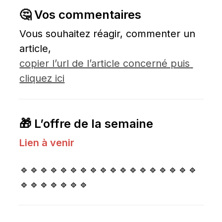
🤔 Vos commentaires
Vous souhaitez réagir, commenter un 
article, 
copier l’url de l’article concerné puis 
cliquez ici
🎁 L’offre de la semaine
Lien à venir
🔹🔹🔹🔹🔹🔹🔹🔹🔹🔹🔹🔹🔹🔹🔹🔹🔹🔹
🔹🔹🔹🔹🔹🔹🔹