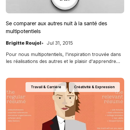
Se comparer aux autres nuit à la santé des
multipotentiels
Brigitte Roujol
Jul 31, 2015
Pour nous multipotentiels, l'inspiration trouvée dans
les réalisations des autres et le plaisir d'apprendre
peuvent rapidement se transformer en ressentiment
et frustration quand nous comparons nos talents
avec ceux des autres. Et l'estime de soi en prend un
Travail & Carrière
Créativité & Expression
coup. Notre joie et le plaisir trouvés dans un
nouveau projet ou un nouvel apprentissage se font
peu à peu