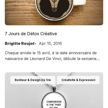
7 Jours de Détox Créative
Brigitte Roujol
Apr 15, 2016
Chaque année le 15 avril, à la date anniversaire de
naissance de Léonard De Vinci, débute la semaine
mondiale de la créativité et de l’innovation. Cette
année, comme à leur accoutumée, mes amis de
Créa-France, Association française pour le
Bonheur & Design De Vie
Créativité & Expression
développement de la créativité, vous propose une
nouvelle cure créative. Expérimentez le changement
pour bousculer votre