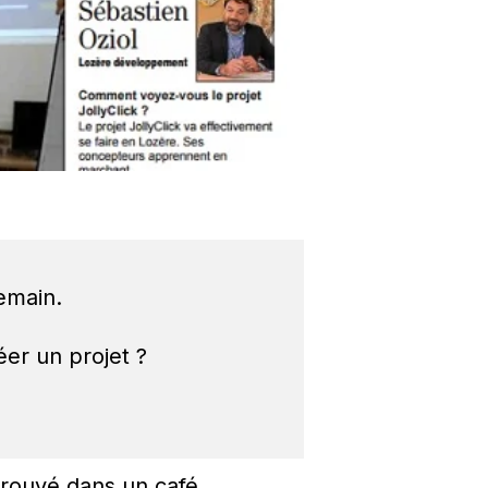
demain.
éer un projet ?
 trouvé dans un café.