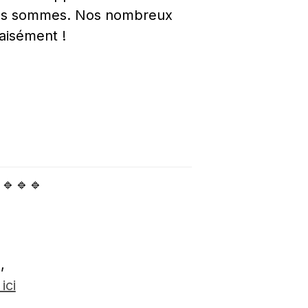
nous sommes. Nos nombreux 
aisément !
🔹🔹🔹
, 
ici