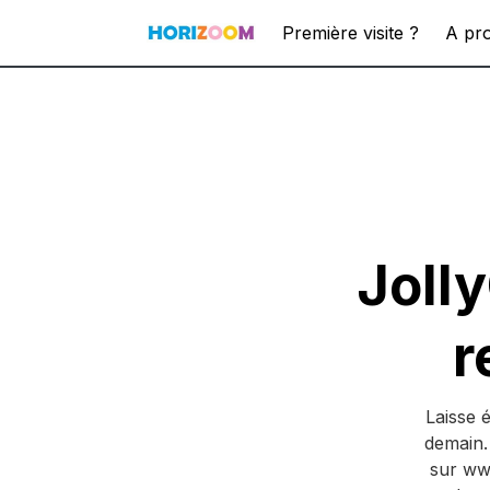
Première visite ?
A pr
Jolly
r
Laisse é
demain. 
sur www