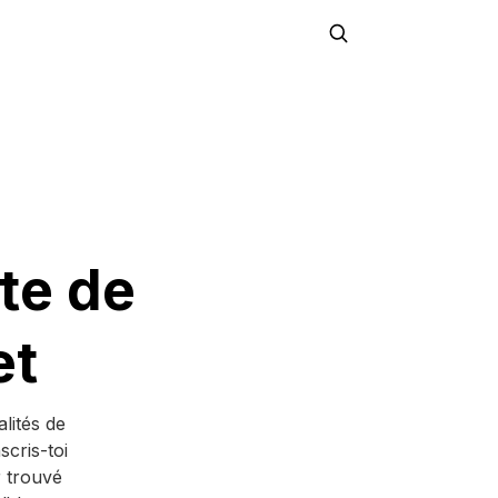
ite de
et
alités de
scris-toi
r trouvé