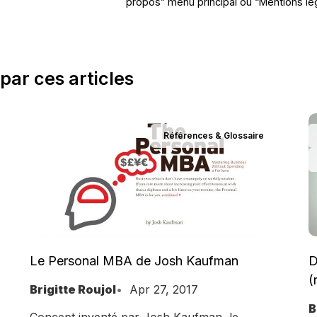
propos” menu principal ou “Mentions l
par ces articles
Références & Glossaire
Le Personal MBA de Josh Kaufman
D
(
Brigitte Roujol
Apr 27, 2017
B
Concept inventé par Josh Kaufman, le