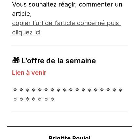
Vous souhaitez réagir, commenter un 
article, 
copier l’url de l’article concerné puis 
cliquez ici
🎁 L’offre de la semaine
Lien à venir
🔹🔹🔹🔹🔹🔹🔹🔹🔹🔹🔹🔹🔹🔹🔹🔹🔹🔹
🔹🔹🔹🔹🔹🔹🔹
Brigitte Roujol