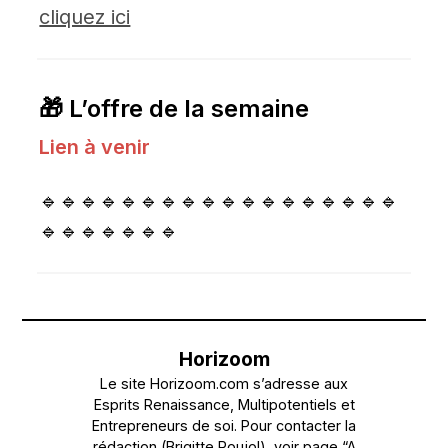
cliquez ici
🎁 L’offre de la semaine
Lien à venir
🔹🔹🔹🔹🔹🔹🔹🔹🔹🔹🔹🔹🔹🔹🔹🔹🔹🔹
🔹🔹🔹🔹🔹🔹🔹
Horizoom
Le site Horizoom.com s’adresse aux
Esprits Renaissance, Multipotentiels et
Entrepreneurs de soi. Pour contacter la
rédaction (Brigitte Roujol), voir page “A