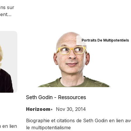
son approche accessible et très humaine du
ons sur
développement personnel. Les multipotentiels l
ment
connaissent plus pour son ouvrage ‘’Refuse to
choose’’ et le terme ‘’scanner’’ qu’elle a créé p
décrire leur profil - et articles la concernant
Portraits De Multipotentiels
Seth Godin - Ressources
Horizoom
Nov 30, 2014
Biographie et citations de Seth Godin en lien a
 en lien
le multipotentialisme