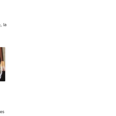
 la
er
ces