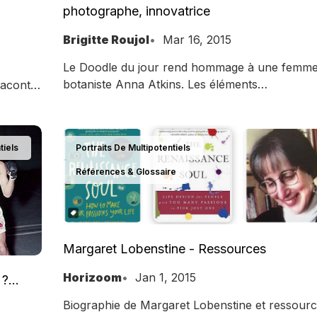
photographe, innovatrice
Brigitte Roujol
Mar 16, 2015
Le Doodle du jour rend hommage à une femme,
botaniste Anna Atkins. Les éléments
raconte
biographiques de Wikipédia nous laissent devin
 pense
une multipotentielle.
tiels
Portraits De Multipotentiels
Références & Glossaire
Margaret Lobenstine - Ressources
Horizoom
Jan 1, 2015
d ?…
Biographie de Margaret Lobenstine et ressour