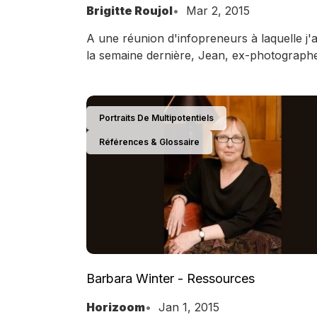
Brigitte Roujol
Mar 2, 2015
A une réunion d'infopreneurs à laquelle j'a
la semaine dernière, Jean, ex-photographe
spécialiste en développement personnel, 
de vie (alimentation) et bien sûr entrepren
internet, se reconnaissait bien dans ma défi
Portraits De Multipotentiels
du Multipotentiel, la personne ayant de mul
centres d'intérêts, de multiples passions, 
Références & Glossaire
mal à choisir un focus, ou à s'y tenir long
car choisir, c'est au mieux s'auto-mutiler, 
c'est mourir d'ennui…
Barbara Winter - Ressources
Horizoom
Jan 1, 2015