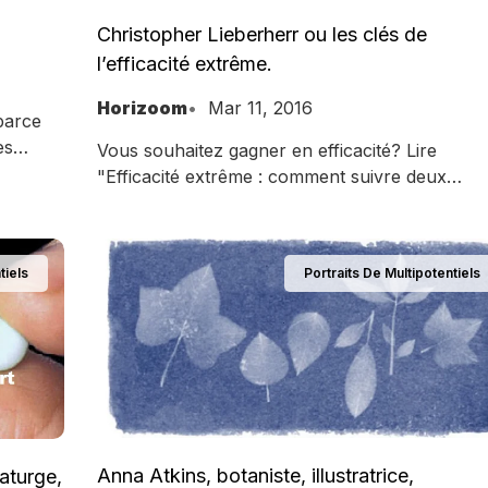
Christopher Lieberherr ou les clés de
l’efficacité extrême.
Horizoom
Mar 11, 2016
parce
es
Vous souhaitez gagner en efficacité? Lire
"Efficacité extrême : comment suivre deux
licences universitaires en même temps ?" de
Christopher Lieberherr.
tiels
Portraits De Multipotentiels
Anna Atkins, botaniste, illustratrice,
aturge,