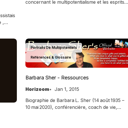
concernant le multipotentialisme et les esprits
renaissance
ssistais
 ,
hygiène
eur sur
nition
Portraits De Multipotentiels
tiples
ayant du
Références & Glossaire
temps,
au pire
Barbara Sher - Ressources
Horizoom
Jan 1, 2015
Biographie de Barbara L. Sher (14 août 1935 –
10 mai 2020), conférencière, coach de vie,
écrivaine et essayiste américaine, aussi reconn
comme psychologue. On la considère souvent
comme la “marraine du coaching de vie”, pour