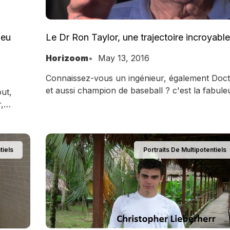
peu
Le Dr Ron Taylor, une trajectoire incroyable
Horizoom
May 13, 2016
Connaissez-vous un ingénieur, également Doc
et aussi champion de baseball ? c'est la fabule
ut,
histoire du Dr Taylor que je vais vous livrer.
,
du
tiels
Portraits De Multipotentiels