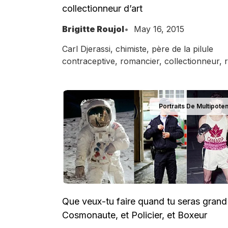
collectionneur d’art
Brigitte Roujol
May 16, 2015
Carl Djerassi, chimiste, père de la pilule
contraceptive, romancier, collectionneur, 
comment il est devenu écrivain et ce qu'il
des polymathes.
Portraits De Multipoten
Que veux-tu faire quand tu seras gran
Cosmonaute, et Policier, et Boxeur