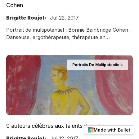
Cohen
Brigitte Roujol
Jul 22, 2017
Portrait de multipotentiel : Bonnie Bainbridge Cohen -
Danseuse, ergothérapeute, thérapeute en
neurodéveloppement, profileur du mouvement
Kestenberg
Portraits De Multipotentiels
9 auteurs célèbres aux talents de peintres
Made with Bullet
Brigitte Roujol
Jul 12, 2017