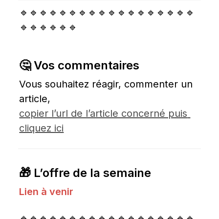
🔹🔹🔹🔹🔹🔹🔹🔹🔹🔹🔹🔹🔹🔹🔹🔹🔹🔹
🔹🔹🔹🔹🔹🔹
🤔 Vos commentaires
Vous souhaitez réagir, commenter un 
article, 
copier l’url de l’article concerné puis 
cliquez ici
🎁 L’offre de la semaine
Lien à venir
🔹🔹🔹🔹🔹🔹🔹🔹🔹🔹🔹🔹🔹🔹🔹🔹🔹🔹