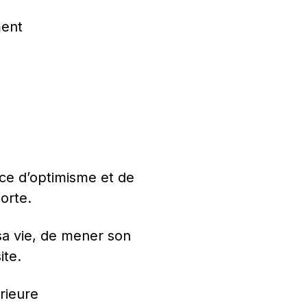
ment
ce d’optimisme et de 
orte.
sa vie, de mener son 
ite.
érieure