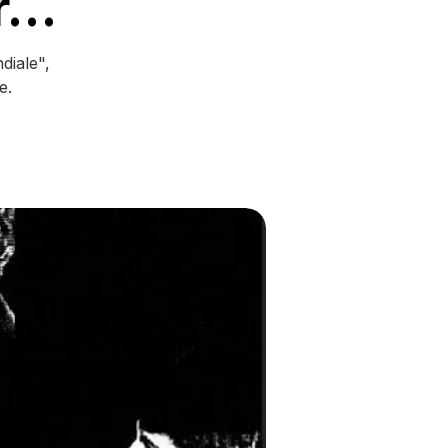
ur…
diale",
e.