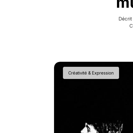
mu
Décrit
C
Créativité & Expression