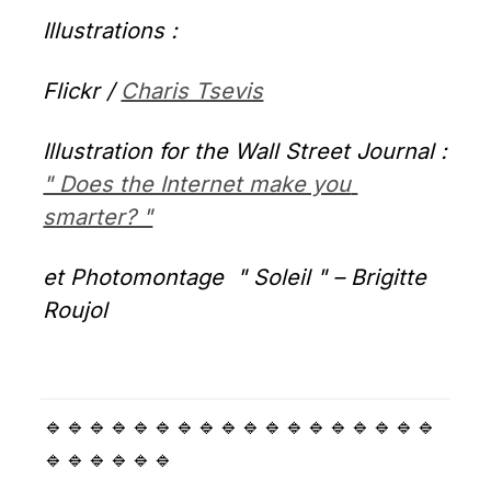
Illustrations :
Flickr / 
Charis Tsevis
Illustration for the Wall Street Journal :
" Does the Internet make you 
smarter? "
et Photomontage  " Soleil " – Brigitte 
Roujol
🔹🔹🔹🔹🔹🔹🔹🔹🔹🔹🔹🔹🔹🔹🔹🔹🔹🔹
🔹🔹🔹🔹🔹🔹