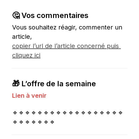
🤔 Vos commentaires
Vous souhaitez réagir, commenter un 
article, 
copier l’url de l’article concerné puis 
cliquez ici
🎁 L’offre de la semaine
Lien à venir
🔹🔹🔹🔹🔹🔹🔹🔹🔹🔹🔹🔹🔹🔹🔹🔹🔹🔹
🔹🔹🔹🔹🔹🔹🔹