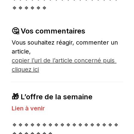
🔹🔹🔹🔹🔹🔹
🤔 Vos commentaires
Vous souhaitez réagir, commenter un 
article, 
copier l’url de l’article concerné puis 
cliquez ici
🎁 L’offre de la semaine
Lien à venir
🔹🔹🔹🔹🔹🔹🔹🔹🔹🔹🔹🔹🔹🔹🔹🔹🔹🔹
🔹🔹🔹🔹🔹🔹🔹