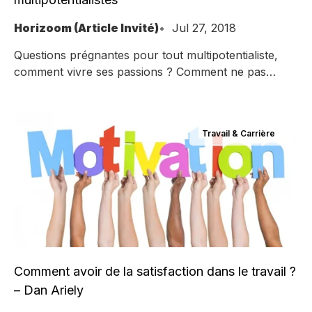
Horizoom (Article Invité)
Jul 27, 2018
Questions prégnantes pour tout multipotentialiste,
comment vivre ses passions ? Comment ne pas
perdre sa vie à la gagner ? Dans son ouvrage
"Refuse to choose", Barbara Sher parle du "Good
Enough Job" qui vous permet de vivre vos passions.
Travail & Carrière
Pour elle, cela s'apparente à recevoir une
subvention personnelle pour pouvoir créer. Dans un
de
Comment avoir de la satisfaction dans le travail ?
– Dan Ariely