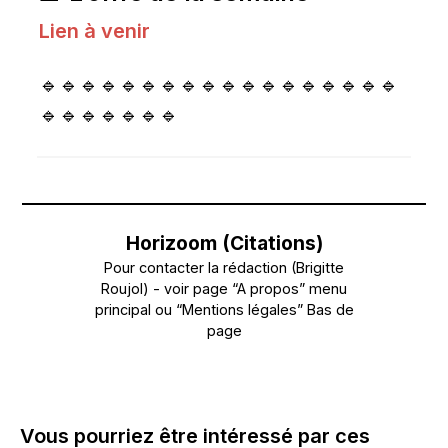
Lien à venir
🔹🔹🔹🔹🔹🔹🔹🔹🔹🔹🔹🔹🔹🔹🔹🔹🔹🔹
🔹🔹🔹🔹🔹🔹🔹
Horizoom (Citations)
Pour contacter la rédaction (Brigitte
Roujol) - voir page “A propos” menu
principal ou “Mentions légales” Bas de
page
Vous pourriez être intéressé par ces