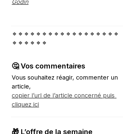
Godin
🔹🔹🔹🔹🔹🔹🔹🔹🔹🔹🔹🔹🔹🔹🔹🔹🔹🔹
🔹🔹🔹🔹🔹🔹
🤔 Vos commentaires
Vous souhaitez réagir, commenter un 
article, 
copier l’url de l’article concerné puis 
cliquez ici
🎁 L’offre de la semaine