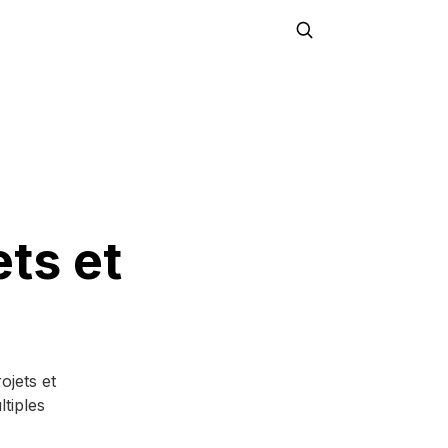
ts et
t
ojets et
tiples