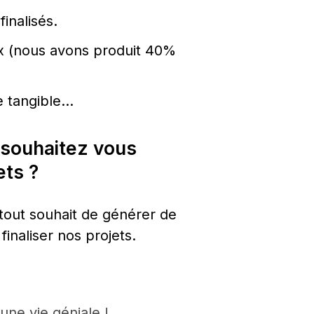
inalisés.
x (nous avons produit 40% 
de tangible…
souhaitez vous 
ets ?
 tout souhait de générer de 
finaliser nos projets.
ne vie géniale !