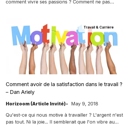
comment vivre ses passions ? Comment ne pas
perdre sa vie à la gagner ? Dans son ouvrage
"Refuse to choose", Barbara Sher parle du "Good
Enough Job" qui vous permet de vivre vos passions.
Travail & Carrière
Pour elle, cela s'apparente à recevoir une
subvention personnelle pour pouvoir créer. Dans un
de
Comment avoir de la satisfaction dans le travail ?
– Dan Ariely
Horizoom (Article Invité)
May 9, 2018
Qu'est-ce qui nous motive à travailler ? L'argent n'est
pas tout. Ni la joie... Il semblerait que l'on vibre au
rythme de notre progrès constant et de notre