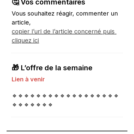
🤔 Vos commentaires
Vous souhaitez réagir, commenter un 
article, 
copier l’url de l’article concerné puis 
cliquez ici
🎁 L’offre de la semaine
Lien à venir
🔹🔹🔹🔹🔹🔹🔹🔹🔹🔹🔹🔹🔹🔹🔹🔹🔹🔹
🔹🔹🔹🔹🔹🔹🔹