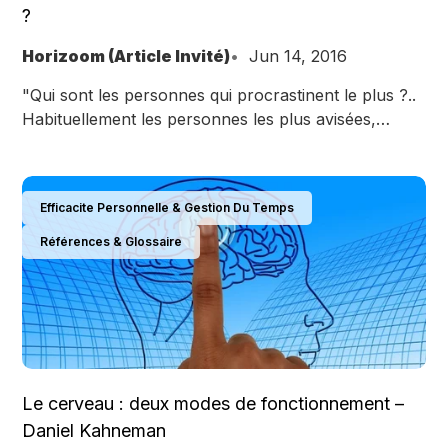
?
Horizoom (Article Invité)
Jun 14, 2016
"Qui sont les personnes qui procrastinent le plus ?..
Habituellement les personnes les plus avisées,
sensibles, créatives et intelligentes", répond David
Allen, créateur de la méthode GTD de productivité
personnelle, dans un récent article de sa newsletter.
Efficacite Personnelle & Gestion Du Temps
Texte de David Allen "Etonné, hein? Eh bien, je
suppose que vous vous êtes reconnu dans la
Références & Glossaire
catégorie
Le cerveau : deux modes de fonctionnement –
Daniel Kahneman