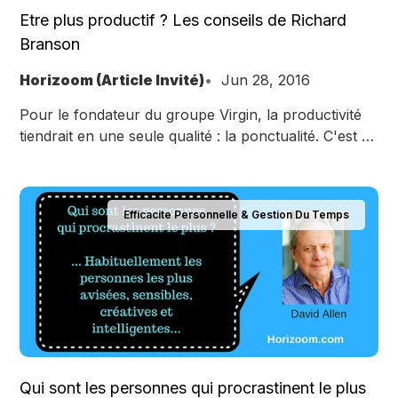
Etre plus productif ? Les conseils de Richard
Branson
Horizoom (Article Invité)
Jun 28, 2016
Pour le fondateur du groupe Virgin, la productivité
tiendrait en une seule qualité : la ponctualité. C'est ce
qu'il nous explique dans une de ses chroniques
publiées sur Linkedin. Texte de Richard Branson Si
vous voulez être plus productif, commencez par
Efficacite Personnelle & Gestion Du Temps
arriver à l’heure. Que ce soit pour une réunion, un
vol, un rendez-vous professionnel
Qui sont les personnes qui procrastinent le plus