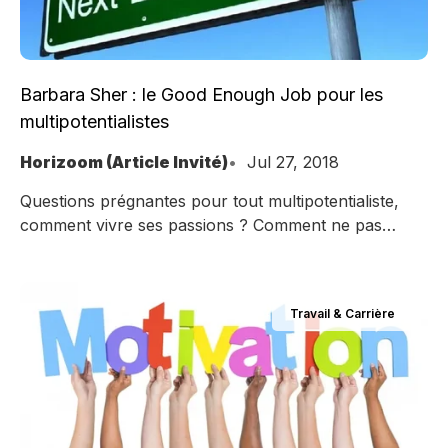
Barbara Sher : le Good Enough Job pour les
multipotentialistes
Horizoom (Article Invité)
Jul 27, 2018
Questions prégnantes pour tout multipotentialiste,
comment vivre ses passions ? Comment ne pas
perdre sa vie à la gagner ? Dans son ouvrage
"Refuse to choose", Barbara Sher parle du "Good
Enough Job" qui vous permet de vivre vos passions.
Travail & Carrière
Pour elle, cela s'apparente à recevoir une
subvention personnelle pour pouvoir créer. Dans un
de