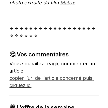
photo extraite du film 
Matrix
🔹🔹🔹🔹🔹🔹🔹🔹🔹🔹🔹🔹🔹🔹🔹🔹🔹🔹
🔹🔹🔹🔹🔹🔹
🤔 Vos commentaires
Vous souhaitez réagir, commenter un 
article, 
copier l’url de l’article concerné puis 
cliquez ici
🎁 L’offre de la semaine