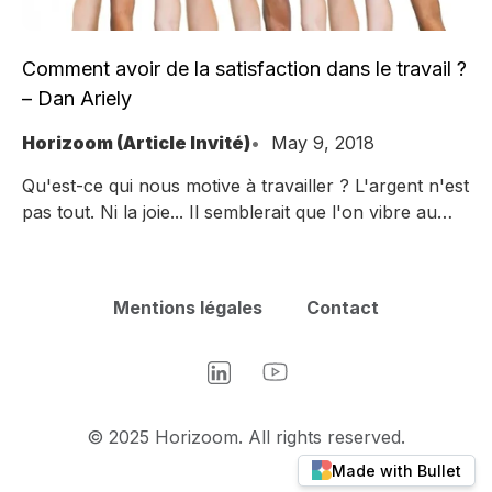
Comment avoir de la satisfaction dans le travail ?
– Dan Ariely
Horizoom (Article Invité)
May 9, 2018
Qu'est-ce qui nous motive à travailler ? L'argent n'est
pas tout. Ni la joie... Il semblerait que l'on vibre au
rythme de notre progrès constant et de notre
aspiration au but, au sens. L'économiste
comportemental Dan Ariely nous présente des
Mentions légales
Contact
expériences qui révèlent nos attitudes nuancées et
inopinées face au sens.
LinkedIn
YouTube
© 2025 Horizoom. All rights reserved.
Made with Bullet