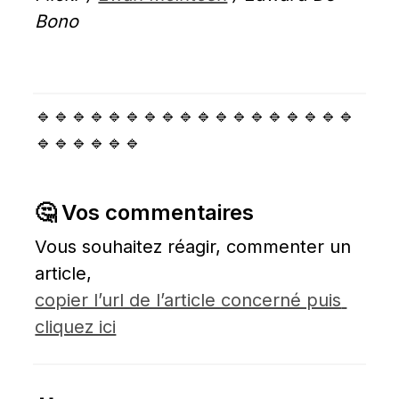
Bono
🔹🔹🔹🔹🔹🔹🔹🔹🔹🔹🔹🔹🔹🔹🔹🔹🔹🔹
🔹🔹🔹🔹🔹🔹
🤔 Vos commentaires
Vous souhaitez réagir, commenter un 
article, 
copier l’url de l’article concerné puis 
cliquez ici