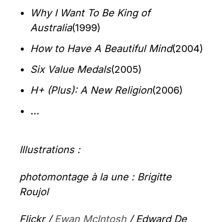
Why I Want To Be King of 
Australia
(1999)
How to Have A Beautiful Mind
(2004)
Six Value Medals
(2005)
H+ (Plus): A New Religion
(2006)
…
Illustrations :
photomontage à la une : Brigitte 
Roujol
Flickr / 
Ewan McIntosh
 / Edward De 