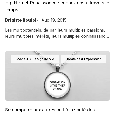
Hip Hop et Renaissance : connexions à travers le
temps
Brigitte Roujol
Aug 19, 2015
Les multipotentiels, de par leurs multiples passions,
leurs multiples intérêts, leurs multiples connaissances
ont une aptitude extraordinaire à faire des
connexions entre sujets, époques, lieux.... Cecilia
Azcarate, multipotentielle Cecilia Azcarate, de toute
Bonheur & Design De Vie
Créativité & Expression
évidence multipotentielle, passionnée par la
Renaissance, se décrit elle-même sur Twitter "making
things", "faisant des choses", et sur son site portail
"My name
Se comparer aux autres nuit à la santé des