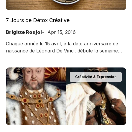
7 Jours de Détox Créative
Brigitte Roujol
Apr 15, 2016
Chaque année le 15 avril, à la date anniversaire de
naissance de Léonard De Vinci, débute la semaine
mondiale de la créativité et de l’innovation. Cette
année, comme à leur accoutumée, mes amis de
Créa-France, Association française pour le
Créativité & Expression
développement de la créativité, vous propose une
nouvelle cure créative. Expérimentez le changement
pour bousculer votre