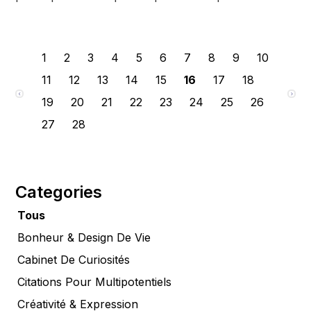
de prendre en charge. Une vocation implique qu'il
n'y a qu'une seule chose pour vous, juste une
chose que vous êtes censé faire. Ce que nous avons
1
2
3
4
5
6
7
8
9
10
le plus besoin dans nos vies, cependant, est quelque
chose qui compte
11
12
13
14
15
16
17
18
19
20
21
22
23
24
25
26
27
28
Categories
Tous
Bonheur & Design De Vie
Cabinet De Curiosités
Citations Pour Multipotentiels
Créativité & Expression