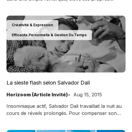
poulets et alpagas, ne possède que 4 paires de
chaussures…
Créativité & Expression
Efficacite Personnelle & Gestion Du Temps
La sieste flash selon Salvador Dali
Horizoom (Article Invité)
Aug 15, 2015
Insomniaque actif, Salvador Dali travaillait la nuit au
cours de réveils prolongés. Pour compenser son
manque de sommeil, il utilisait ce qu'il appelait "Le
somme avec une clé”